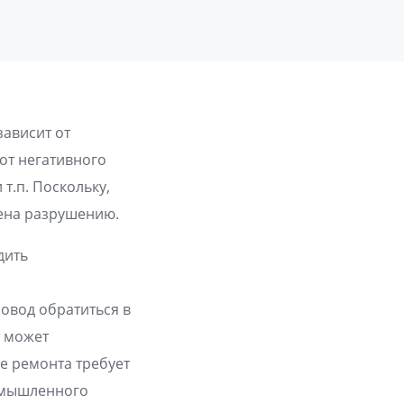
зависит от
от негативного
т.п. Поскольку,
жена разрушению.
дить
овод обратиться в
т может
е ремонта требует
омышленного