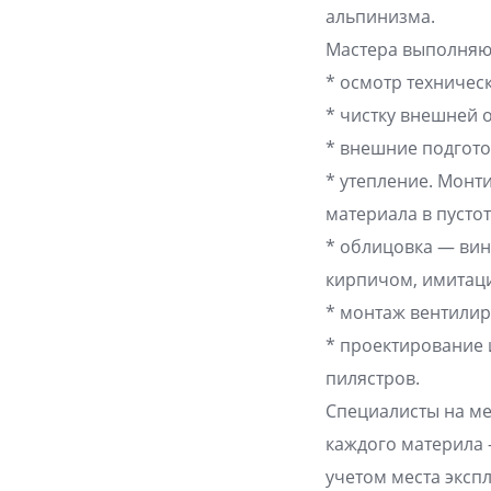
альпинизма.
Мастера выполняю
* осмотр техничес
* чистку внешней о
* внешние подгото
* утепление. Монт
материала в пустот
* облицовка — ви
кирпичом, имитаци
* монтаж вентилир
* проектирование 
пилястров.
Специалисты на ме
каждого материла 
учетом места эксп